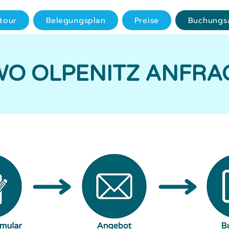
tour
Belegungsplan
Preise
Buchungs
WO OLPENITZ ANFRA